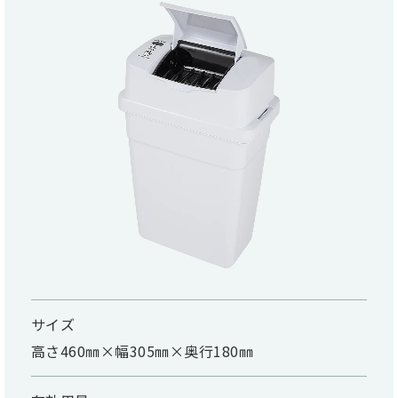
サイズ
高さ460㎜×幅305㎜×奥行180㎜